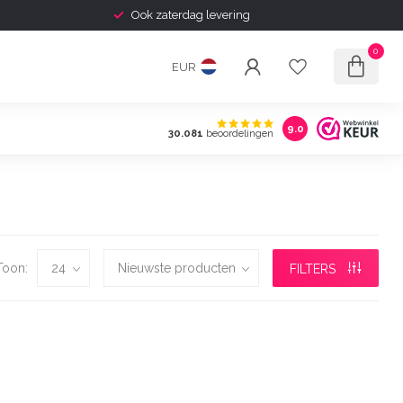
Ook zaterdag levering
0
EUR
9.0
30.081
beoordelingen
Toon:
FILTERS