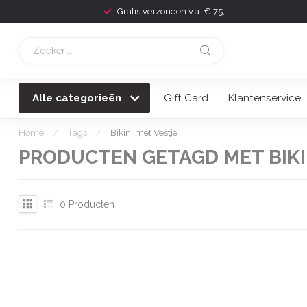
Gratis verzonden v.a. € 75,-
Alle categorieën
Gift Card
Klantenservice
Home
/
Tags
/
Bikini met Vestje
PRODUCTEN GETAGD MET BIKI
0
Producten