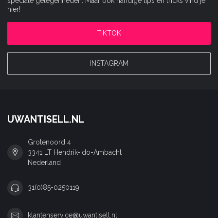
speciale gelegenheden. Maar ook handige tips en tricks vind je
hier!
TIKTOK
INSTAGRAM
UWANTISELL.NL
Grotenoord 4
3341 LT Hendrik-Ido-Ambacht
Nederland
31(0)85-0250119
klantenservice@uwantisell.nl