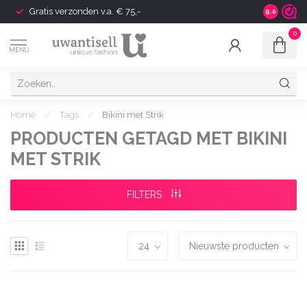
Gratis verzonden v.a. € 75,-
Shipping t
9.0
0
MENU
Home
/
Tags
/
Bikini met Strik
PRODUCTEN GETAGD MET BIKINI
MET STRIK
FILTERS