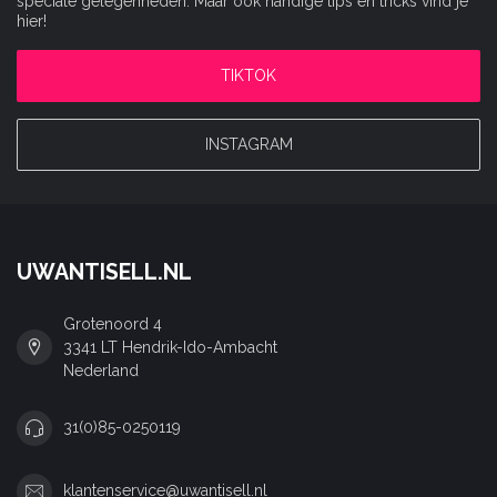
speciale gelegenheden. Maar ook handige tips en tricks vind je
hier!
TIKTOK
INSTAGRAM
UWANTISELL.NL
Grotenoord 4
3341 LT Hendrik-Ido-Ambacht
Nederland
31(0)85-0250119
klantenservice@uwantisell.nl