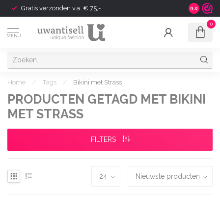
Gratis verzonden v.a. € 75,-
Shipping t
9.0
0
MENU
Home
/
Tags
/
Bikini met Strass
PRODUCTEN GETAGD MET BIKINI
MET STRASS
FILTERS