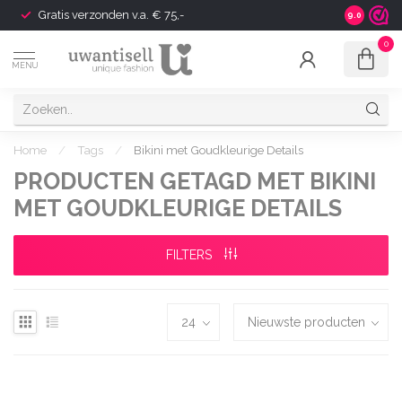
Gratis verzonden v.a. € 75,-
Shipping t
9.0
0
MENU
Home
/
Tags
/
Bikini met Goudkleurige Details
PRODUCTEN GETAGD MET BIKINI
MET GOUDKLEURIGE DETAILS
FILTERS