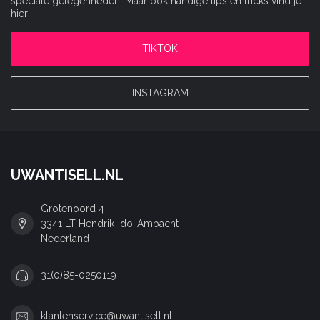
speciale gelegenheden. Maar ook handige tips en tricks vind je
hier!
TIKTOK
INSTAGRAM
UWANTISELL.NL
Grotenoord 4
3341 LT Hendrik-Ido-Ambacht
Nederland
31(0)85-0250119
klantenservice@uwantisell.nl