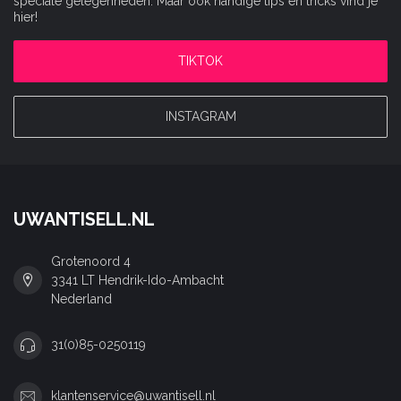
speciale gelegenheden. Maar ook handige tips en tricks vind je
hier!
TIKTOK
INSTAGRAM
UWANTISELL.NL
Grotenoord 4
3341 LT Hendrik-Ido-Ambacht
Nederland
31(0)85-0250119
klantenservice@uwantisell.nl