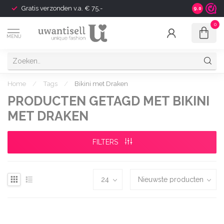
Gratis verzonden v.a. € 75,-
Shipping t
9.0
0
MENU
Home
/
Tags
/
Bikini met Draken
PRODUCTEN GETAGD MET BIKINI
MET DRAKEN
FILTERS