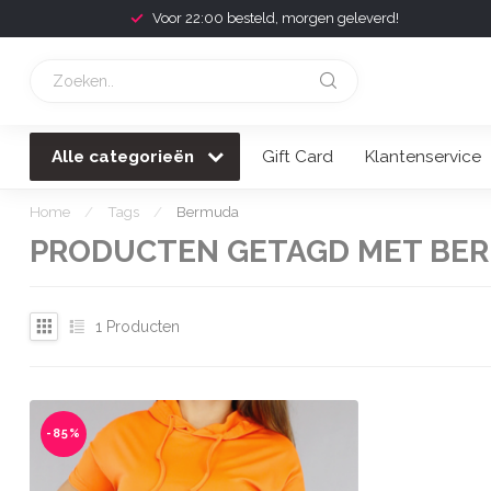
Voor 22:00 besteld, morgen geleverd!
Alle categorieën
Gift Card
Klantenservice
Home
/
Tags
/
Bermuda
PRODUCTEN GETAGD MET BE
1
Producten
-85%