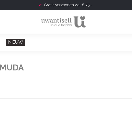
Gratis verzonden v.a. € 75,-
NIEUW
RMUDA