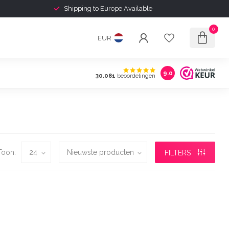
Shipping to Europe Available
0
EUR
9.0
30.081
beoordelingen
Toon:
FILTERS