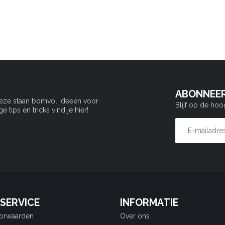
ABONNEER
Deze staan bomvol ideeën voor
Blijf op de hoo
tips en tricks vind je hier!
SERVICE
INFORMATIE
orwaarden
Over ons