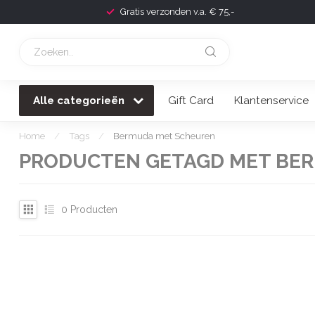
Gratis verzonden v.a. € 75,-
Alle categorieën
Gift Card
Klantenservice
Home
/
Tags
/
Bermuda met Scheuren
PRODUCTEN GETAGD MET BE
0
Producten