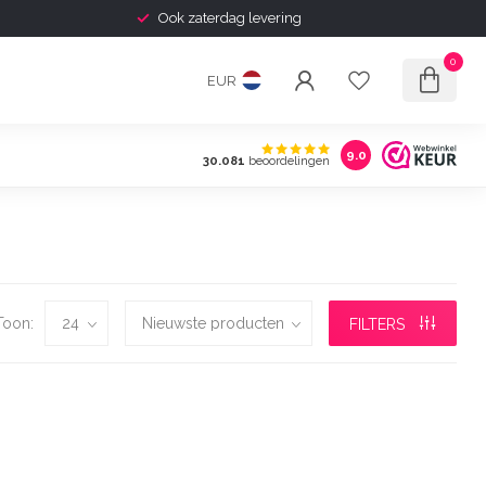
Ook zaterdag levering
0
EUR
9.0
30.081
beoordelingen
Toon:
FILTERS