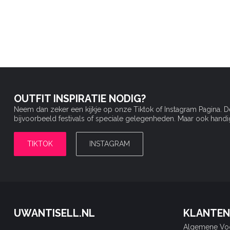
OUTFIT INSPIRATIE NODIG?
Neem dan zeker een kijkje op onze Tiktok of Instagram Pagina. 
bijvoorbeeld festivals of speciale gelegenheden. Maar ook handige 
TIKTOK
INSTAGRAM
UWANTISELL.NL
KLANTEN
Algemene Vo