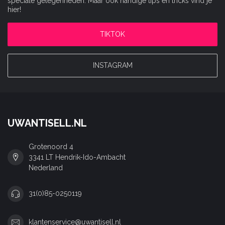
speciale gelegenheden. Maar ook handige tips en tricks vind je
hier!
TIKTOK
INSTAGRAM
UWANTISELL.NL
Grotenoord 4
3341 LT Hendrik-Ido-Ambacht
Nederland
31(0)85-0250119
klantenservice@uwantisell.nl