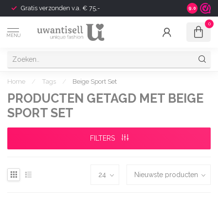
Gratis verzonden v.a. € 75,-
Shipping t
9.0
0
MENU
Home
/
Tags
/
Beige Sport Set
PRODUCTEN GETAGD MET BEIGE
SPORT SET
FILTERS