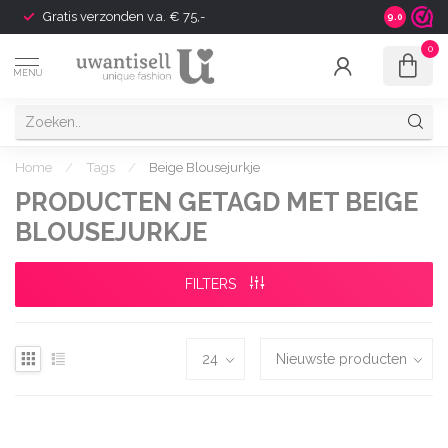
Gratis verzonden v.a. € 75,-
Shipping t
9.0
0
MENU
Home
/
Tags
/
Beige Blousejurkje
PRODUCTEN GETAGD MET BEIGE
BLOUSEJURKJE
FILTERS