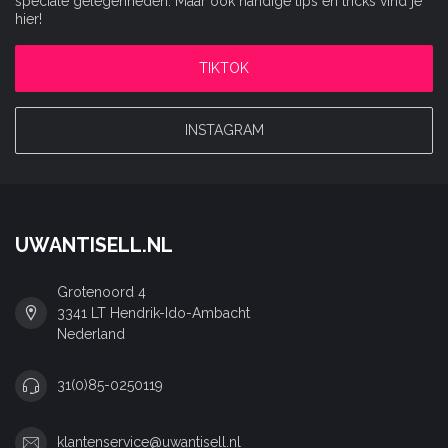
speciale gelegenheden. Maar ook handige tips en tricks vind je
hier!
TIKTOK
INSTAGRAM
UWANTISELL.NL
Grotenoord 4
3341 LT Hendrik-Ido-Ambacht
Nederland
31(0)85-0250119
klantenservice@uwantisell.nl