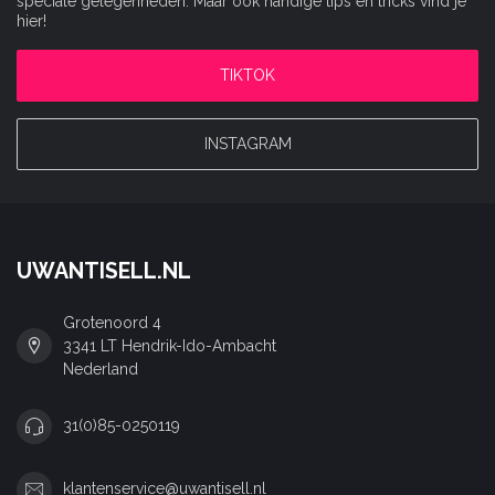
speciale gelegenheden. Maar ook handige tips en tricks vind je
hier!
TIKTOK
INSTAGRAM
UWANTISELL.NL
Grotenoord 4
3341 LT Hendrik-Ido-Ambacht
Nederland
31(0)85-0250119
klantenservice@uwantisell.nl