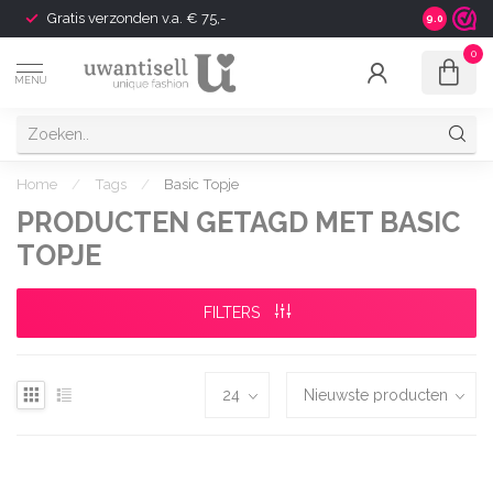
Gratis verzonden v.a. € 75,-
Shipping t
9.0
0
MENU
Home
/
Tags
/
Basic Topje
PRODUCTEN GETAGD MET BASIC
TOPJE
FILTERS