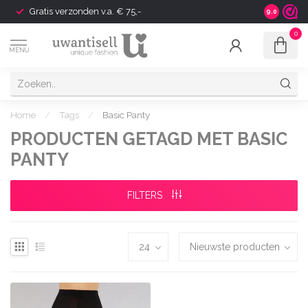
Gratis verzonden v.a. € 75,-
Shipping t
9.0
0
MENU
Home
/
Tags
/
Basic Panty
PRODUCTEN GETAGD MET BASIC
PANTY
FILTERS