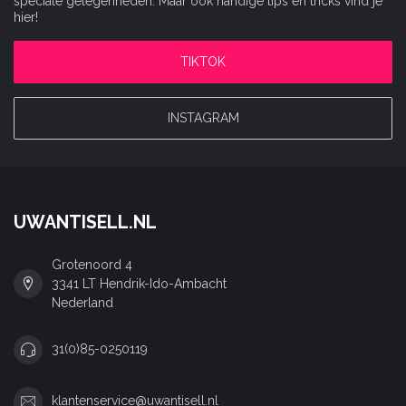
speciale gelegenheden. Maar ook handige tips en tricks vind je
hier!
TIKTOK
INSTAGRAM
UWANTISELL.NL
Grotenoord 4
3341 LT Hendrik-Ido-Ambacht
Nederland
31(0)85-0250119
klantenservice@uwantisell.nl