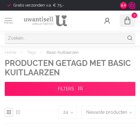
Gratis verzonden v.a. € 75,-
Shipping t
9.0
0
MENU
Home
/
Tags
/
Basic Kuitlaarzen
PRODUCTEN GETAGD MET BASIC
KUITLAARZEN
FILTERS