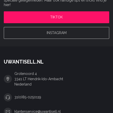
speciale gelegenheden. Maar ook handige tips en tricks vind je
hier!
TIKTOK
INSTAGRAM
UWANTISELL.NL
Grotenoord 4
3341 LT Hendrik-Ido-Ambacht
Nederland
31(0)85-0250119
klantenservice@uwantisell.nl