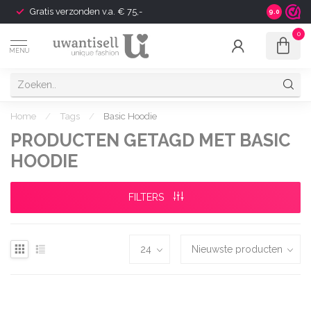
Gratis verzonden v.a. € 75,-
Shipping t
9.0
0
MENU
Home
/
Tags
/
Basic Hoodie
PRODUCTEN GETAGD MET BASIC
HOODIE
FILTERS