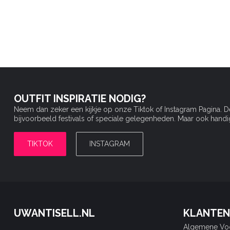
OUTFIT INSPIRATIE NODIG?
Neem dan zeker een kijkje op onze Tiktok of Instagram Pagina. 
bijvoorbeeld festivals of speciale gelegenheden. Maar ook handige 
TIKTOK
INSTAGRAM
UWANTISELL.NL
KLANTEN
Algemene Vo