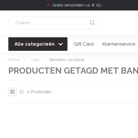
Gratis verzonden v.a. € 75,-
Alle categorieën
Gift Card
Klantenservice
Home
/
Tags
/
Bandeau Jumpsuit
PRODUCTEN GETAGD MET BAN
0
Producten