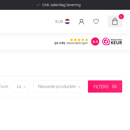
Ook zaterdag levering
0
EUR
9.0
30.081
beoordelingen
Toon:
FILTERS