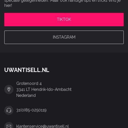
speciale gelegenheden. Maar ook handige tips en tricks vind je
hier!
TIKTOK
INSTAGRAM
UWANTISELL.NL
Grotenoord 4
3341 LT Hendrik-Ido-Ambacht
Nederland
31(0)85-0250119
klantenservice@uwantisell.nl