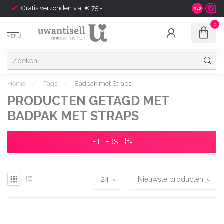
Gratis verzonden v.a. € 75,-
Shipping t
9.0
0
MENU
Home
/
Tags
/
Badpak met Straps
PRODUCTEN GETAGD MET
BADPAK MET STRAPS
FILTERS