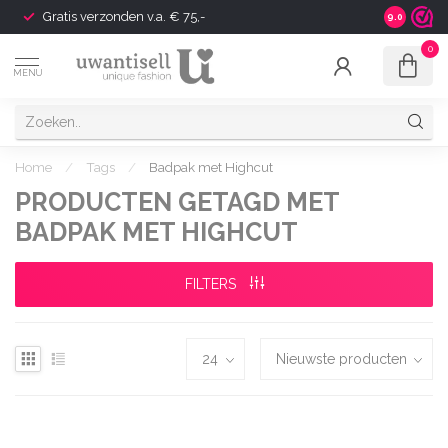
Gratis verzonden v.a. € 75,-
Shipping t
9.0
0
MENU
Home
/
Tags
/
Badpak met Highcut
PRODUCTEN GETAGD MET
BADPAK MET HIGHCUT
FILTERS