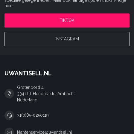
speciale gelegenheden. Maar ook handige tips en tricks vind je
hier!
TIKTOK
INSTAGRAM
UWANTISELL.NL
Grotenoord 4
3341 LT Hendrik-Ido-Ambacht
Nederland
31(0)85-0250119
klantenservice@uwantisell.nl