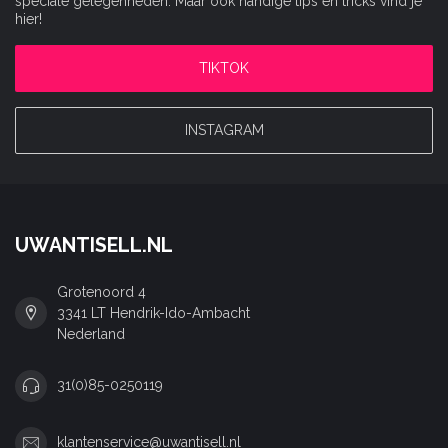
speciale gelegenheden. Maar ook handige tips en tricks vind je
hier!
TIKTOK
INSTAGRAM
UWANTISELL.NL
Grotenoord 4
3341 LT Hendrik-Ido-Ambacht
Nederland
31(0)85-0250119
klantenservice@uwantisell.nl