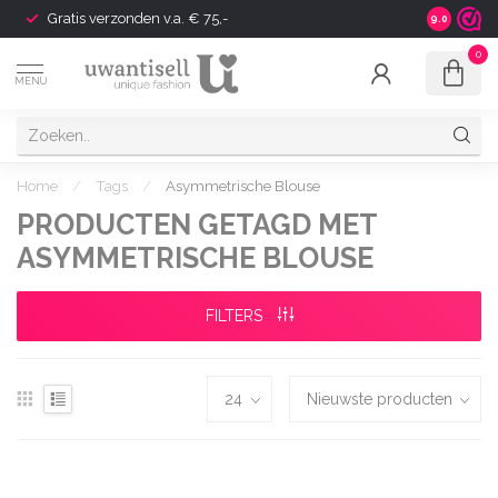
Gratis verzonden v.a. € 75,-
Shipping t
9.0
0
MENU
Home
/
Tags
/
Asymmetrische Blouse
PRODUCTEN GETAGD MET
ASYMMETRISCHE BLOUSE
FILTERS