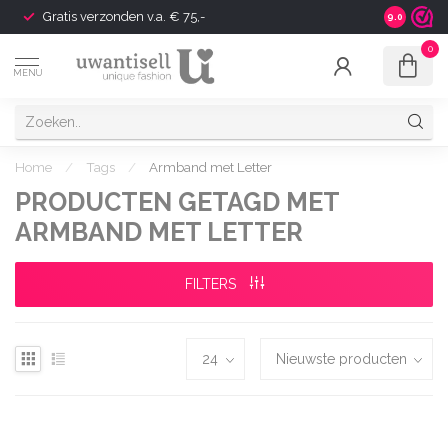
Gratis verzonden v.a. € 75,-
Shipping t
9.0
0
MENU
Home
/
Tags
/
Armband met Letter
PRODUCTEN GETAGD MET
ARMBAND MET LETTER
FILTERS