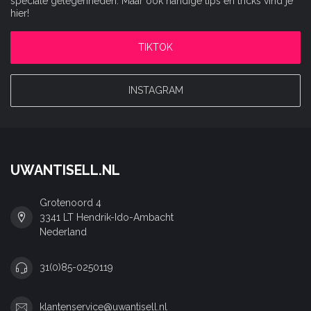
speciale gelegenheden. Maar ook handige tips en tricks vind je
hier!
TIKTOK
INSTAGRAM
UWANTISELL.NL
Grotenoord 4
3341 LT Hendrik-Ido-Ambacht
Nederland
31(0)85-0250119
klantenservice@uwantisell.nl