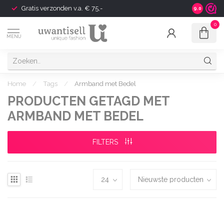
Gratis verzonden v.a. € 75,-
Shipping t
9.0
0
MENU
Home
/
Tags
/
Armband met Bedel
PRODUCTEN GETAGD MET
ARMBAND MET BEDEL
FILTERS