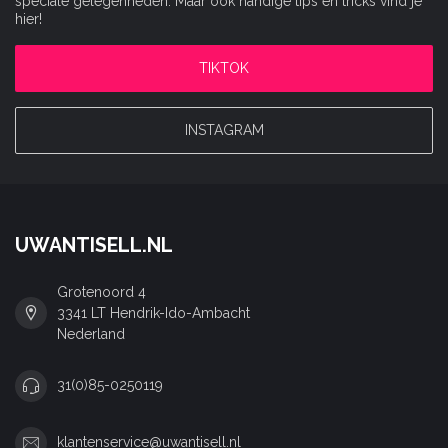
speciale gelegenheden. Maar ook handige tips en tricks vind je
hier!
TIKTOK
INSTAGRAM
UWANTISELL.NL
Grotenoord 4
3341 LT Hendrik-Ido-Ambacht
Nederland
31(0)85-0250119
klantenservice@uwantisell.nl