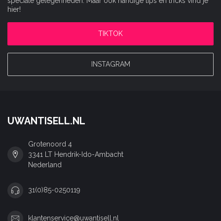
speciale gelegenheden. Maar ook handige tips en tricks vind je
hier!
TIKTOK
INSTAGRAM
UWANTISELL.NL
Grotenoord 4
3341 LT Hendrik-Ido-Ambacht
Nederland
31(0)85-0250119
klantenservice@uwantisell.nl