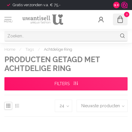
Gratis verzonden v.a. € 75,-
Shipping t
9.0
0
MENU
Home
/
Tags
/
Achtdelige Ring
PRODUCTEN GETAGD MET
ACHTDELIGE RING
FILTERS