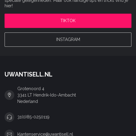
speciale gelegenheden. Maar ook handige tips en tricks vind je
hier!
TIKTOK
INSTAGRAM
UWANTISELL.NL
Grotenoord 4
3341 LT Hendrik-Ido-Ambacht
Nederland
31(0)85-0250119
klantenservice@uwantisell.nl