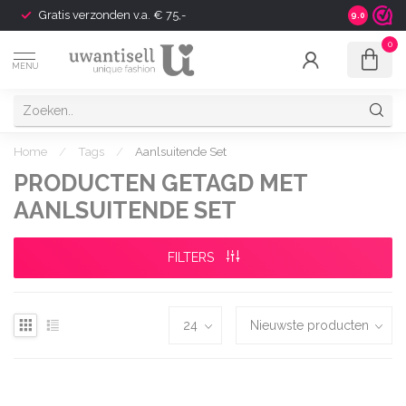
Gratis verzonden v.a. € 75,-
Shipping t
9.0
0
MENU
Home
/
Tags
/
Aanlsuitende Set
PRODUCTEN GETAGD MET
AANLSUITENDE SET
FILTERS