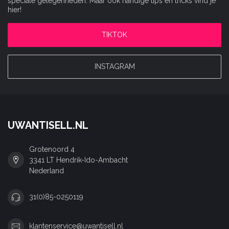
speciale gelegenheden. Maar ook handige tips en tricks vind je
hier!
TIKTOK
INSTAGRAM
UWANTISELL.NL
Grotenoord 4
3341 LT Hendrik-Ido-Ambacht
Nederland
31(0)85-0250119
klantenservice@uwantisell.nl