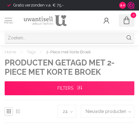
Gratis verzonden v.a. € 75,-
Shipping t
9.0
0
MENU
Home
/
Tags
/
2-Piece met Korte Broek
PRODUCTEN GETAGD MET 2-
PIECE MET KORTE BROEK
FILTERS