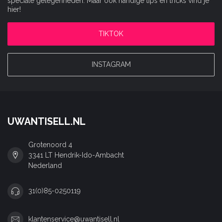
speciale gelegenheden. Maar ook handige tips en tricks vind je
hier!
TIKTOK
INSTAGRAM
UWANTISELL.NL
Grotenoord 4
3341 LT Hendrik-Ido-Ambacht
Nederland
31(0)85-0250119
klantenservice@uwantisell.nl