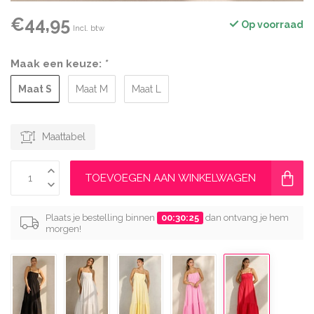
€44,95
Op voorraad
Incl. btw
Maak een keuze:
*
Maat S
Maat M
Maat L
Maattabel
TOEVOEGEN AAN WINKELWAGEN
Plaats je bestelling binnen
00:30:24
dan ontvang je hem
morgen!