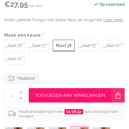
€27,95
Op voorraad
Incl. btw
Rode Lakleren Pumps met Spitse Neus en Hoge Hak
Lees meer
.
Maak een keuze:
*
Maat 38
Maat 36
Maat 37
Maat 39
Maat 40
Maat 41
Maattabel
TOEVOEGEN AAN WINKELWAGEN
Plaats je bestelling binnen
11:06:31
dan ontvang je hem
morgen!