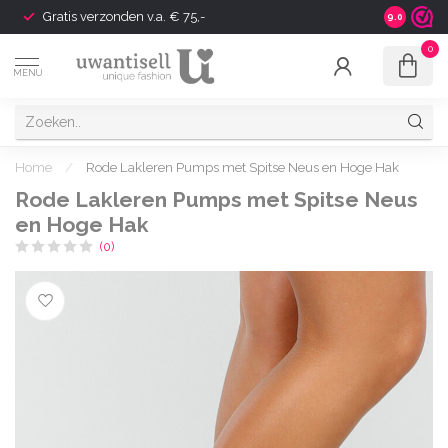
Gratis verzonden v.a. € 75,-
Shipping t
9.0
0
MENU
Home
/
Rode Lakleren Pumps met Spitse Neus en Hoge Hak
Rode Lakleren Pumps met Spitse Neus
en Hoge Hak
(0)