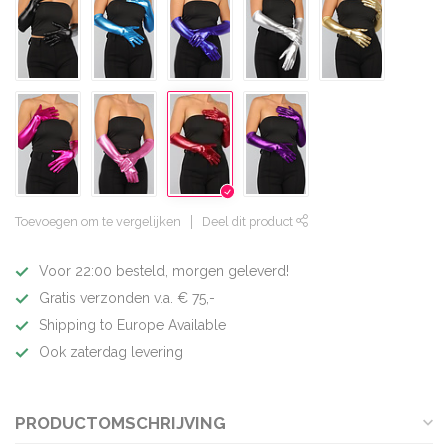
Toevoegen om te vergelijken
Deel dit product
Voor 22:00 besteld, morgen geleverd!
Gratis verzonden v.a. € 75,-
Shipping to Europe Available
Ook zaterdag levering
PRODUCTOMSCHRIJVING