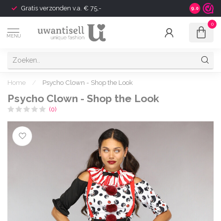
Gratis verzonden v.a. € 75,-
Shipping t
9.0
0
MENU
Home
/
Psycho Clown - Shop the Look
Psycho Clown - Shop the Look
(0)