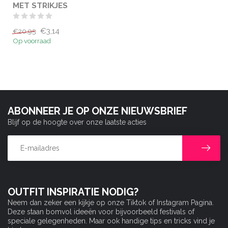
MET STRIKJES
€3,14
€20,95
Op voorraad
ABONNEER JE OP ONZE NIEUWSBRIEF
Blijf op de hoogte over onze laatste acties
OUTFIT INSPIRATIE NODIG?
Neem dan zeker een kijkje op onze Tiktok of Instagram Pagina.
Deze staan bomvol ideeën voor bijvoorbeeld festivals of
speciale gelegenheden. Maar ook handige tips en tricks vind je