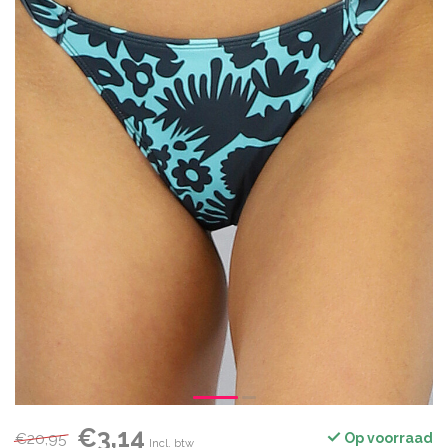
€3,14
€20,95
Op voorraad
Incl. btw