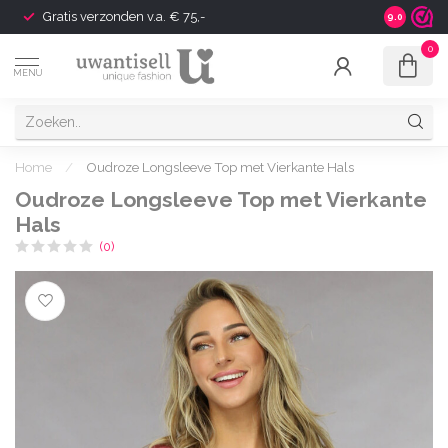
Gratis verzonden v.a. € 75,-
Shipping t
9.0
0
MENU
Home
/
Oudroze Longsleeve Top met Vierkante Hals
Oudroze Longsleeve Top met Vierkante
Hals
(0)