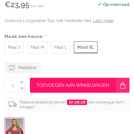
€23,95
Op voorraad
Incl. btw
Oudroze Longsleeve Top met Vierkante Hals
Lees meer
.
Maak een keuze:
*
Maat XL
Maat S
Maat M
Maat L
Maattabel
TOEVOEGEN AAN WINKELWAGEN
Plaats je bestelling binnen
07:28:28
dan ontvang je hem
morgen!