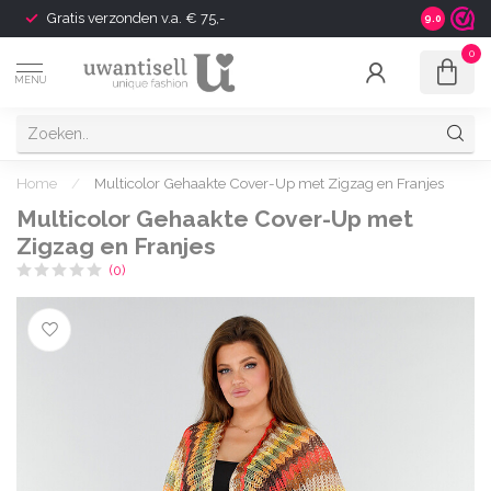
Gratis verzonden v.a. € 75,-
Shipping t
9.0
0
MENU
Home
/
Multicolor Gehaakte Cover-Up met Zigzag en Franjes
Multicolor Gehaakte Cover-Up met
Zigzag en Franjes
(0)