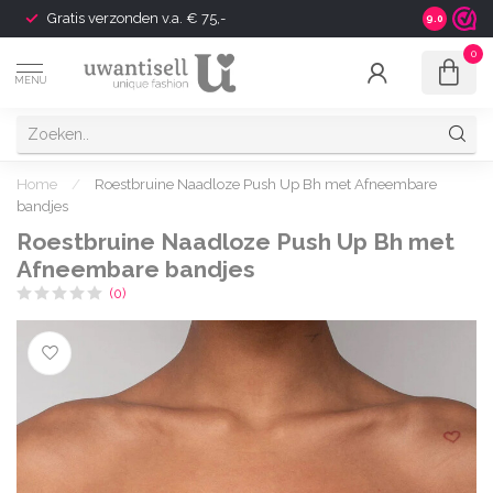
Gratis verzonden v.a. € 75,-
Shipping t
9.0
0
MENU
Home
/
Roestbruine Naadloze Push Up Bh met Afneembare
bandjes
Roestbruine Naadloze Push Up Bh met
Afneembare bandjes
(0)