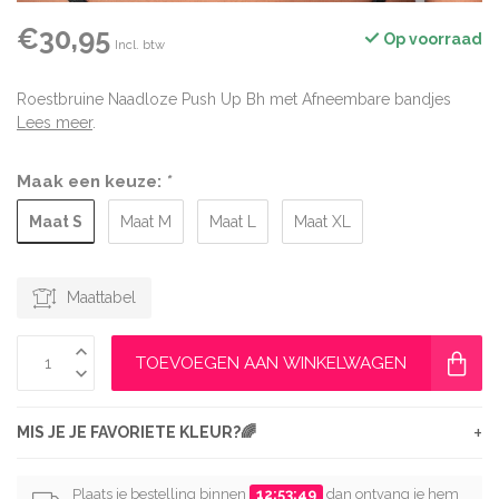
€30,95
Op voorraad
Incl. btw
Roestbruine Naadloze Push Up Bh met Afneembare bandjes
Lees meer
.
Maak een keuze:
*
Maat S
Maat M
Maat L
Maat XL
Maattabel
TOEVOEGEN AAN WINKELWAGEN
+
MIS JE JE FAVORIETE KLEUR?🌈
Plaats je bestelling binnen
12:53:48
dan ontvang je hem