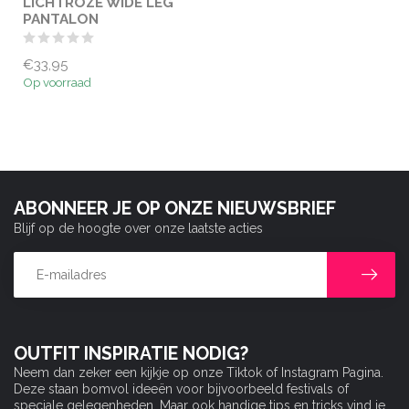
LICHTROZE WIDE LEG
PANTALON
€33,95
Op voorraad
ABONNEER JE OP ONZE NIEUWSBRIEF
Blijf op de hoogte over onze laatste acties
OUTFIT INSPIRATIE NODIG?
Neem dan zeker een kijkje op onze Tiktok of Instagram Pagina.
Deze staan bomvol ideeën voor bijvoorbeeld festivals of
speciale gelegenheden. Maar ook handige tips en tricks vind je