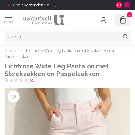
Gratis verzonden v.a. € 75,-
Shipping t
9.0
0
MENU
Home
/
Lichtroze Wide Leg Pantalon met Steekzakken en
Paspelzakken
Lichtroze Wide Leg Pantalon met
Steekzakken en Paspelzakken
(0)