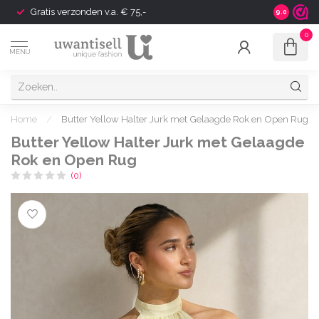
Gratis verzonden v.a. € 75,-
Shipping t
9.0
0
MENU
Home
/
Butter Yellow Halter Jurk met Gelaagde Rok en Open Rug
Butter Yellow Halter Jurk met Gelaagde
Rok en Open Rug
(0)