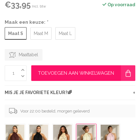
€33,95
Op voorraad
Incl. btw
Maak een keuze:
*
Maat S
Maat M
Maat L
Maattabel
TOEVOEGEN AAN WINKELWAGEN
+
MIS JE JE FAVORIETE KLEUR?🌈
Voor 22:00 besteld, morgen geleverd