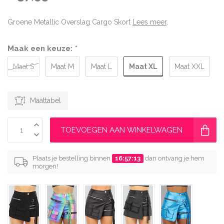
Groene Metallic Overslag Cargo Skort
Lees meer
.
Maak een keuze:
*
Maat XL
Maat S
Maat M
Maat L
Maat XXL
Maattabel
TOEVOEGEN AAN WINKELWAGEN
Plaats je bestelling binnen
16:57:12
dan ontvang je hem
morgen!