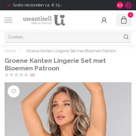
Gratis verzonden v.a. € 75,-
Shipping t
9.0
0
MENU
Home
/
Groene Kanten Lingerie Set met Bloemen Patroon
Groene Kanten Lingerie Set met
Bloemen Patroon
(0)