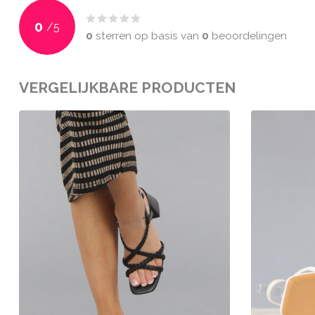
0
/
5
0
sterren op basis van
0
beoordelingen
VERGELIJKBARE PRODUCTEN