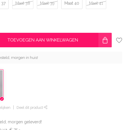
 37
Maat 38
Maat 39
Maat 40
Maat 41
TOEVOEGEN AAN WINKELWAGEN
steld, morgen in huis!
lijken
Deel dit product
eld, morgen geleverd!
 v.a. € 75,-