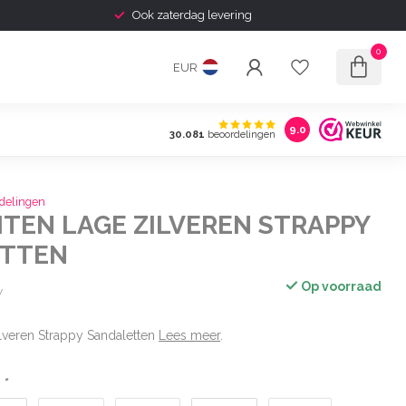
Ook zaterdag levering
0
EUR
9.0
30.081
beoordelingen
delingen
TEN LAGE ZILVEREN STRAPPY
ETTEN
Op voorraad
w
lveren Strappy Sandaletten
Lees meer
.
:
*