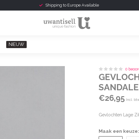
Shipping to Europe Available
NIEUW
0 beoor
GEVLOCH
SANDAL
€26,95
Incl. bt
Gevlochten Lage Zi
Maak een keuze