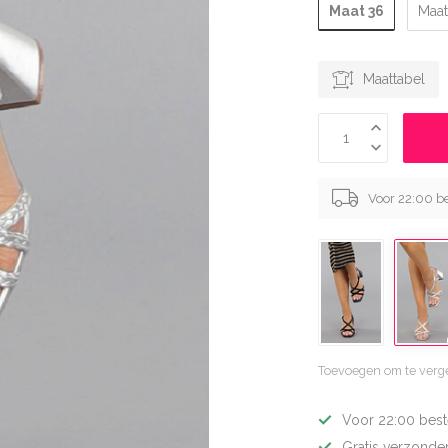
Maat 36
Maat
Maattabel
Voor 22:00 be
Toevoegen om te verge
Voor 22:00 best
Gratis verzonden