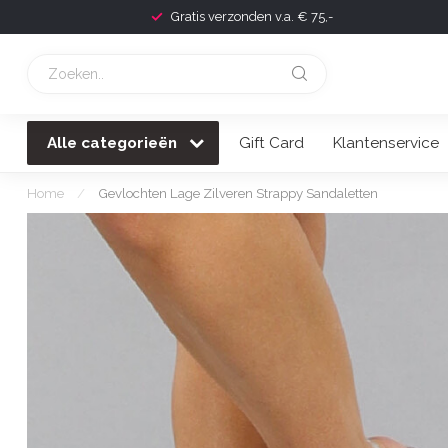
Gratis verzonden v.a. € 75,-
Alle categorieën
Gift Card
Klantenservice
Home
/
Gevlochten Lage Zilveren Strappy Sandaletten