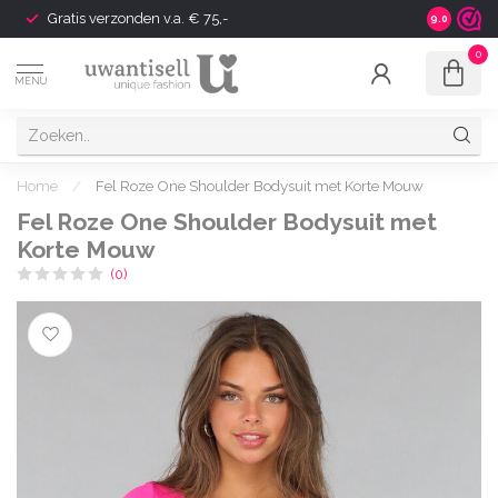
Gratis verzonden v.a. € 75,-
Shipping t
9.0
0
MENU
Home
/
Fel Roze One Shoulder Bodysuit met Korte Mouw
Fel Roze One Shoulder Bodysuit met
Korte Mouw
(0)