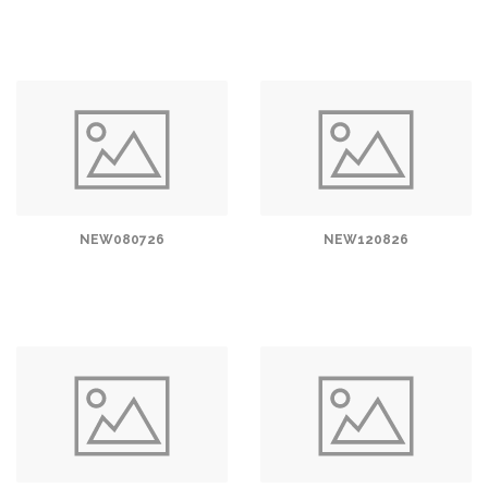
NEW080726
NEW120826