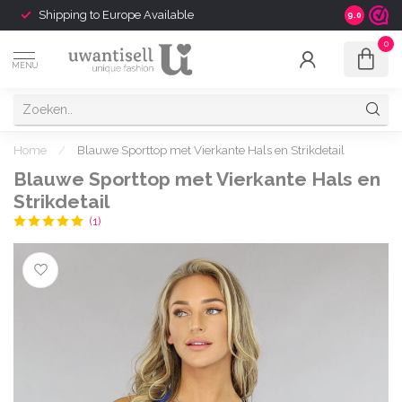
Shipping to Europe Available
Ook zaterd
9.0
0
MENU
Home
/
Blauwe Sporttop met Vierkante Hals en Strikdetail
Blauwe Sporttop met Vierkante Hals en
Strikdetail
(1)