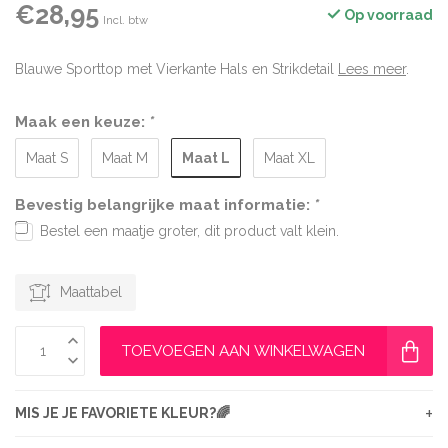
€28,95
Op voorraad
Incl. btw
Blauwe Sporttop met Vierkante Hals en Strikdetail
Lees meer
.
Maak een keuze:
*
Maat L
Maat S
Maat M
Maat XL
Bevestig belangrijke maat informatie:
*
Bestel een maatje groter, dit product valt klein.
Maattabel
TOEVOEGEN AAN WINKELWAGEN
+
MIS JE JE FAVORIETE KLEUR?🌈