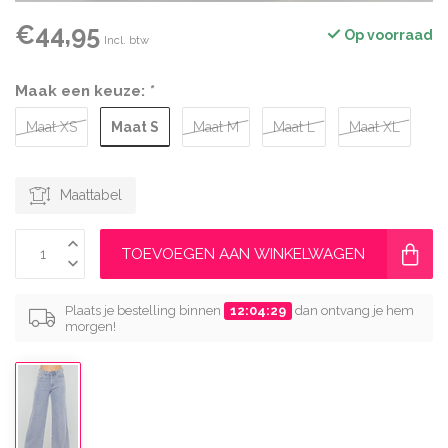
€44,95
Op voorraad
Incl. btw
Maak een keuze:
*
Maat S
Maat XS
Maat M
Maat L
Maat XL
Maattabel
TOEVOEGEN AAN WINKELWAGEN
Plaats je bestelling binnen
12:04:28
dan ontvang je hem
morgen!