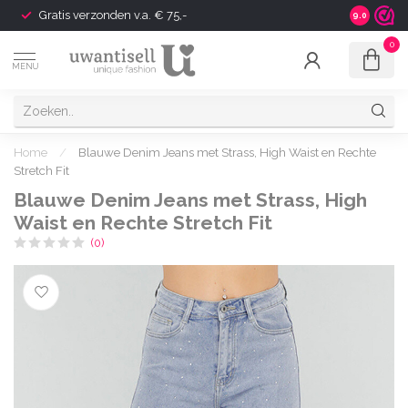
Gratis verzonden v.a. € 75,-
Shipping t
9.0
0
MENU
Home
/
Blauwe Denim Jeans met Strass, High Waist en Rechte
Stretch Fit
Blauwe Denim Jeans met Strass, High
Waist en Rechte Stretch Fit
(0)