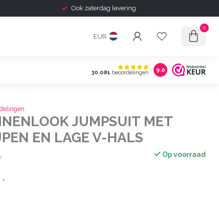
Ook zaterdag levering
0
EUR
9.0
30.081
beoordelingen
delingen
INNENLOOK JUMPSUIT MET
JPEN EN LAGE V-HALS
Op voorraad
w
:
*