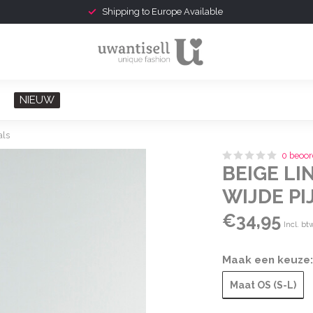
Shipping to Europe Available
NIEUW
als
0 beoor
BEIGE L
WIJDE PI
€34,95
Incl. bt
Maak een keuze
Maat OS (S-L)