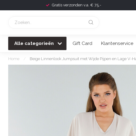
Gratis verzonden v.a. € 75,-
Alle categorieën
Gift Card
Klantenservice
Home
/
Beige Linnenlook Jumpsuit met Wijde Pijpen en Lage V-H