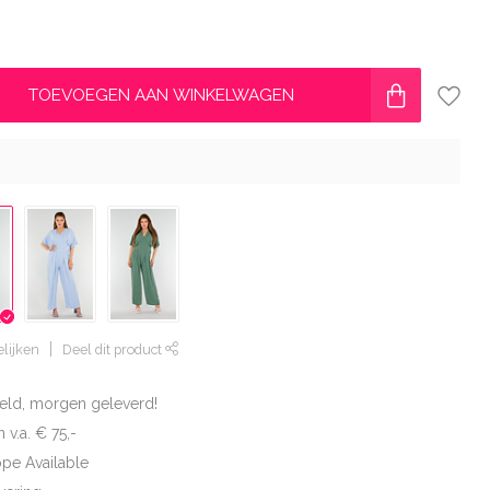
TOEVOEGEN AAN WINKELWAGEN
lijken
Deel dit product
eld, morgen geleverd!
 v.a. € 75,-
ope Available