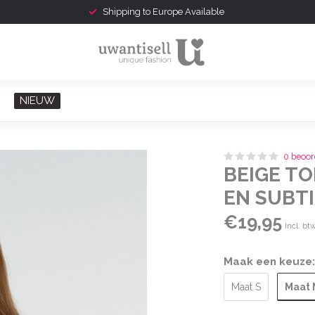
Shipping to Europe Available
NIEUW
0 beoor
BEIGE T
EN SUBT
€19,95
Incl. bt
Maak een keuze
Maat 
Maat S