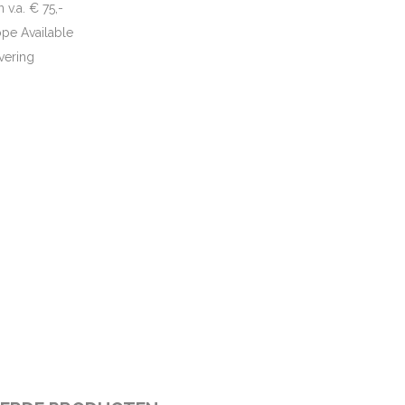
 v.a. € 75,-
ope Available
vering