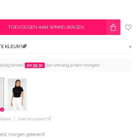
TOEVOEGEN AAN WINKELWAGEN
+
ETE KLEUR?🌈
telling binnen
20:35:29
dan ontvang je hem morgen!
lijken
Deel dit product
eld, morgen geleverd!