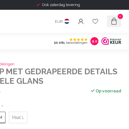
Ook zaterdag levering
0
EUR
9.0
30.081
beoordelingen
delingen
OP MET GEDRAPEERDE DETAILS
IELE GLANS
Op voorraad
w
:
*
M
Maat L