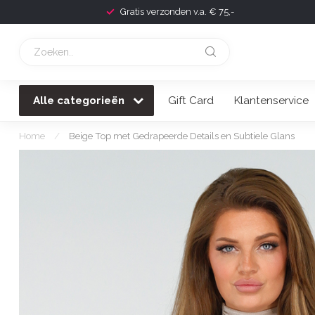
Gratis verzonden v.a. € 75,-
Alle categorieën
Gift Card
Klantenservice
Home
/
Beige Top met Gedrapeerde Details en Subtiele Glans