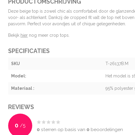
PRODUCTOMSCHRIJVING
Deze beige top is zowel chic als comfortabel door de glanzende 
voor- als achterkant. Dankzij de cropped fit valt de top net boven 
pasvorm. Perfect voor avondjes uit of chique gelegenheden.
Bekijk
hier
nog meer crop tops.
SPECIFICATIES
SKU
T-26137B.M
Model:
Het model is 1
Materiaal :
95% polyester
REVIEWS
0
/
5
0
sterren op basis van
0
beoordelingen