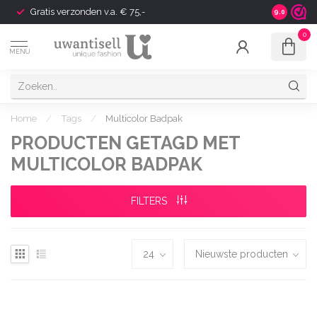
Gratis verzonden v.a. € 75,-
Shipping t
9.0
0
MENU
Home
/
Tags
/
Multicolor Badpak
PRODUCTEN GETAGD MET
MULTICOLOR BADPAK
FILTERS