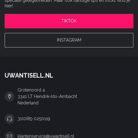
speciale gelegenheden. Maar ook handige tips en tricks vind je
hier!
TIKTOK
INSTAGRAM
UWANTISELL.NL
Grotenoord 4
3341 LT Hendrik-Ido-Ambacht
Nederland
31(0)85-0250119
klantenservice@uwantisell.nl